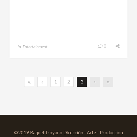
0
In
Entertainment
1
2
3
©2019 Raquel Troyano Dirección - Arte - Producción