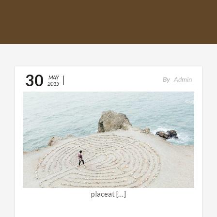
30
MAY
By
Admin
2015
LIFE TOO PRECIOUS
Tempora incidunt ut labore et dolore magnam aliquam
quaerat voluptatem. Ut enim ad minima veniam, quis
nostrum exercitationem ullam corporis suscipit
laboriosam, nisi ut aliquid ex ea commodi
consequatur? Quis autem vel eum iure reprehenderit
qui in ea voluptate velit esse quam nihil molestiae
consequatur, vel illum qui dolorem eum fugiat quo
voluptas nulla pariatur.
placeat […]