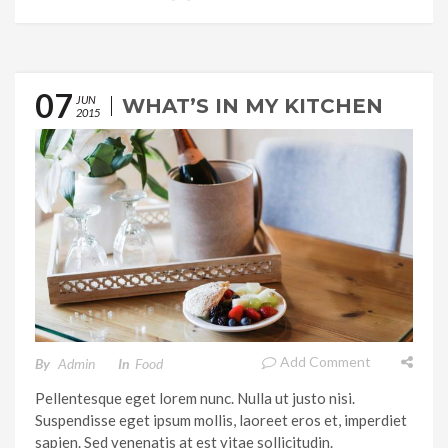
07
JUN
WHAT’S IN MY KITCHEN
2015
Add Comment
By
Admin
In
Food
Pellentesque eget lorem nunc. Nulla ut justo nisi.
Suspendisse eget ipsum mollis, laoreet eros et, imperdiet
sapien. Sed venenatis at est vitae sollicitudin.