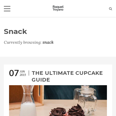
Snack
+34-650790324
raquelgomeztroyano@gmail.com
Currently browsing:
snack
07
JUN
THE ULTIMATE CUPCAKE
2015
GUIDE