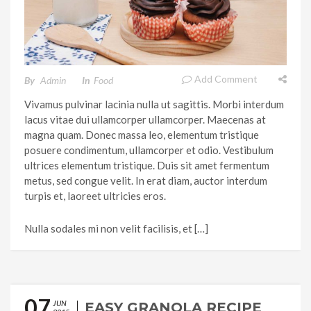
Add Comment
By
Admin
In
Food
Vivamus pulvinar lacinia nulla ut sagittis. Morbi interdum
lacus vitae dui ullamcorper ullamcorper. Maecenas at
magna quam. Donec massa leo, elementum tristique
posuere condimentum, ullamcorper et odio. Vestibulum
ultrices elementum tristique. Duis sit amet fermentum
metus, sed congue velit. In erat diam, auctor interdum
turpis et, laoreet ultricies eros.
Nulla sodales mi non velit facilisis, et […]
07
JUN
EASY GRANOLA RECIPE