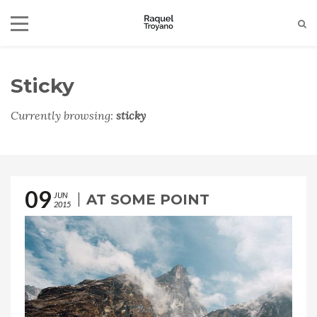
Sticky
+34-650790324
raquelgomeztroyano@gmail.com
Currently browsing:
sticky
09
JUN
AT SOME POINT
2015