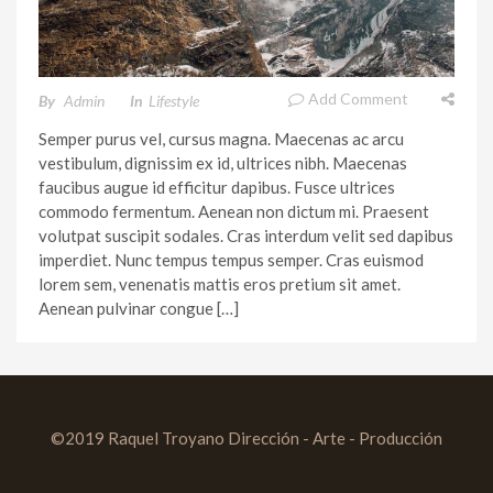
Add Comment
By
Admin
In
Lifestyle
Semper purus vel, cursus magna. Maecenas ac arcu
vestibulum, dignissim ex id, ultrices nibh. Maecenas
faucibus augue id efficitur dapibus. Fusce ultrices
commodo fermentum. Aenean non dictum mi. Praesent
volutpat suscipit sodales. Cras interdum velit sed dapibus
imperdiet. Nunc tempus tempus semper. Cras euismod
lorem sem, venenatis mattis eros pretium sit amet.
Aenean pulvinar congue […]
©2019 Raquel Troyano Dirección - Arte - Producción